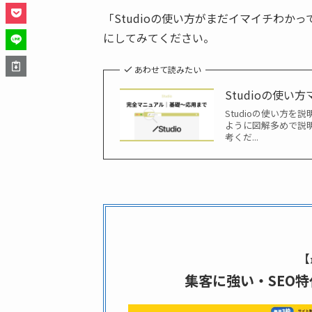
「Studioの使い方がまだイマイチわ
にしてみてください。
あわせて読みたい
Studioの使
Studioの使い方
ように図解多めで説明
考くだ...
【
集客に強い・SEO