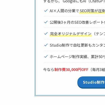
するから、 GoogleにもAI（Ch
AI×人間の分業で
SEO対策が圧
公開後3ヶ月のSEO改善レポート
完全オリジナルデザイン
（テン
Studio制作で自社更新もカンタ
ホームページ制作実績、累計50
今なら
制作費30,000円OFF
（毎月3
Studio