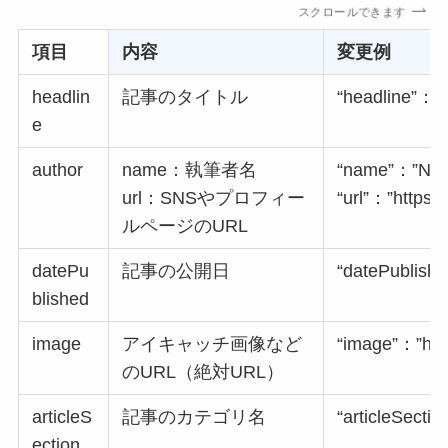
スクロールできます
項目
内容
変更例
headlin
記事のタイトル
“headline
e
author
name：執筆者名
“name”：”Naok
url：SNSやプロフィー
“url”：”https:
ルページのURL
datePu
記事の公開日
“datePublish
blished
image
アイキャッチ画像など
“image”：”https
のURL（絶対URL）
articleS
記事のカテゴリ名
“articleSect
ection