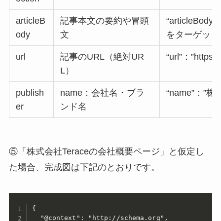
articleB
記事本文の要約や冒頭
“article
ody
文
をターゲット
url
記事のURL（絶対UR
“url”：”https:
L）
publish
name：会社名・ブラ
“name”：”株
er
ンド名
⑤「株式会社Teraceの会社概要ページ」と仮定し
た場合、完成図は下記のとおりです。
{

  "@context": "http://schema.org",
