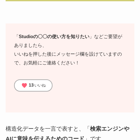
「
Studioの〇〇の使い方を知りたい
」などご要望が
ありましたら、
いいねを押した後にメッセージ欄を設けていますの
で、お気軽にご連絡ください！
favorite
13
いいね
構造化データを一言で表すと、「
検索エンジンや
AIに意味を伝えるためのコード
」です。