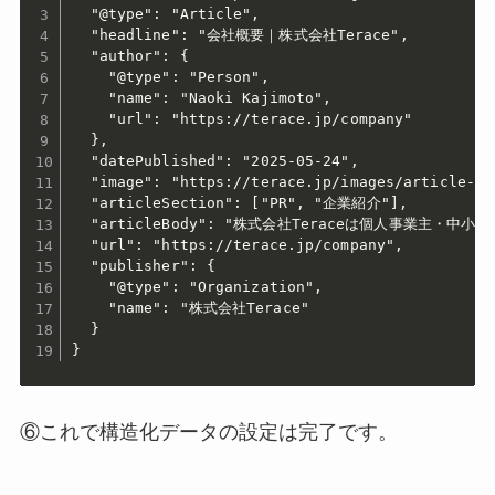
  "@type": "Article",

  "headline": "会社概要｜株式会社Terace",

  "author": {

    "@type": "Person",

    "name": "Naoki Kajimoto",

    "url": "https://terace.jp/company"

  },

  "datePublished": "2025-05-24",

  "image": "https://terace.jp/images/article-cov
  "articleSection": ["PR", "企業紹介"],

  "articleBody": "株式会社Teraceは個人事業主・中
  "url": "https://terace.jp/company",

  "publisher": {

    "@type": "Organization",

    "name": "株式会社Terace"

  }

}
⑥これで構造化データの設定は完了です。