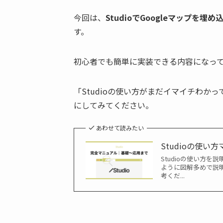
今回は、
StudioでGoogleマップを埋め
す。
初心者でも簡単に実装できる内容になっ
「Studioの使い方がまだイマイチわ
にしてみてください。
あわせて読みたい
Studioの使
Studioの使い方
ように図解多めで説明
考くだ...