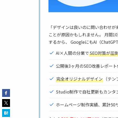
「デザインは良いのに問い合わせが
ことが原因かもしれません。 月間10
するから、 GoogleにもAI（Ch
AI×人間の分業で
SEO対策が圧
公開後3ヶ月のSEO改善レポート
完全オリジナルデザイン
（テン
Studio制作で自社更新もカンタ
ホームページ制作実績、累計50