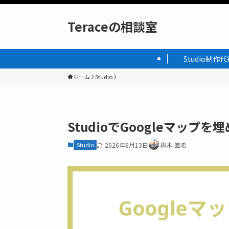
Teraceの相談室
Studio制作代
ホーム
Studio
StudioでGoogleマッ
Studio
2026年6月13日
梶本 直希