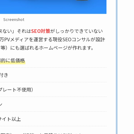
Screenshot
来ない」それは
SEO対策
がしっかりできていない
万PVメディアを運営する現役SEOコンサルが設計
atGPT等）にも選ばれるホームページが作れます。
倒的に低価格
付き
プレート不使用）
ン
サイト以上