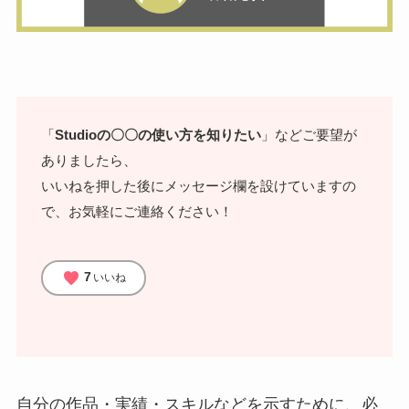
「
Studioの〇〇の使い方を知りたい
」などご要望が
ありましたら、
いいねを押した後にメッセージ欄を設けていますの
で、お気軽にご連絡ください！
favorite
7
いいね
自分の作品・実績・スキルなどを示すために、必