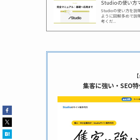
Studioの使
Studioの使い方
ように図解多めで説明
考くだ...
【
集客に強い・SEO