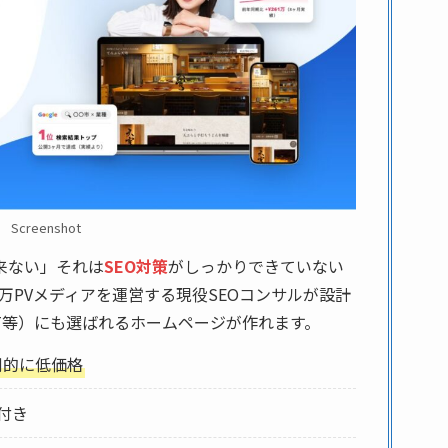
Screenshot
来ない」それは
SEO対策
がしっかりできていない
万PVメディアを運営する現役SEOコンサルが設計
atGPT等）にも選ばれるホームページが作れます。
倒的に低価格
付き